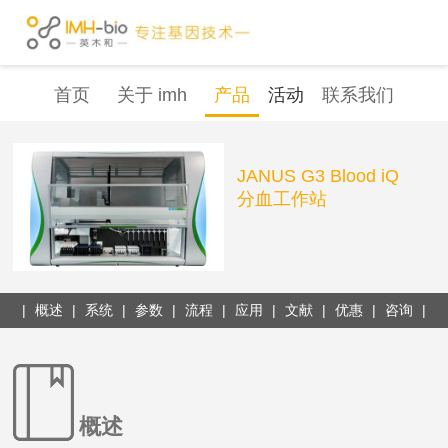
首页
关于 imh
产品
活动
联系我们
JANUS G3 Blood iQ
分血工作站
|
概述
|
系统
|
参数
|
流程
|
应用
|
文献
|
优惠
|
咨询
|
概述